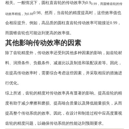
相关。一般情况下，圆柱直齿轮的传动效率为0.9
0.99，而圆锥齿轮的传
0.98。然而，当齿轮的精度提高时，这些效率值也
动效率稍低，为0.88
会相应提升。例如，高品质的圆柱直齿轮传动效率可能接近0.99，
而圆锥齿轮也可能达到更高的效率值。
其他影响传动效率的因素
除了齿轮精度外，传动效率还受到其他多种因素的影响，如齿轮材
料、润滑条件、负载条件、减速比以及制造和装配误差等。因此，
在提高传动效率时，需要综合考虑这些因素，并采取相应的措施进
行优化。
综上所述，齿轮的精度对传动效率具有显著的影响。提高齿轮的精
度有助于减少摩擦和磨损、提高啮合质量以及降低能量损失，从而
提高整个传动系统的效率。因此，在设计和制造过程中应高度重视
齿轮的精度问题，以确保传动系统的性能达到预期要求。