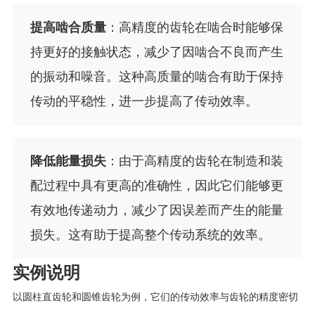
提高啮合质量
：高精度的齿轮在啮合时能够保
持更好的接触状态，减少了因啮合不良而产生
的振动和噪音。这种高质量的啮合有助于保持
传动的平稳性，进一步提高了传动效率。
降低能量损失
：由于高精度的齿轮在制造和装
配过程中具有更高的准确性，因此它们能够更
有效地传递动力，减少了因误差而产生的能量
损失。这有助于提高整个传动系统的效率。
实例说明
以圆柱直齿轮和圆锥齿轮为例，它们的传动效率与齿轮的精度密切