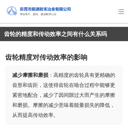
齿轮的精度和传动效率之间有什么关系吗
齿轮精度对传动效率的影响
减少摩擦和磨损
：高精度的齿轮具有更精确的
齿形和齿距，这使得齿轮在啮合过程中能够更
紧密地配合，减少了因间隙过大而产生的摩擦
和磨损。摩擦的减少意味着能量损失的降低，
从而提高传动效率。