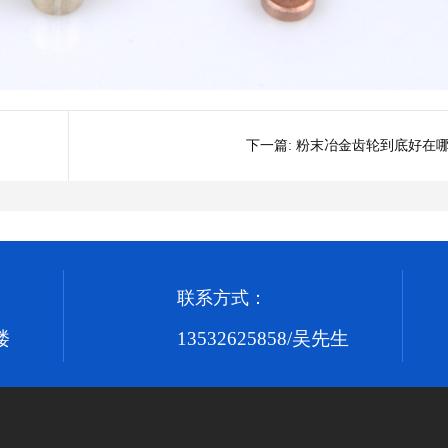
下一篇:
粉末冶金齿轮到底好在
联系方式：
楼
13532625858/吴先生