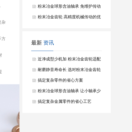
，
粉末冶金球形含油轴承 免维护传动
的省心选择
粉末冶金齿轮 高精度机械传动的优
复杂
选零件
不方
最新
资讯
材
近净成型少机加 粉末冶金齿轮适配
批量精密传动
耐磨静音寿命长 选对粉末冶金齿轮
提
少踩量产坑
搞定复杂零件的省心方案
粉末冶金球形含油轴承 让小轴承少
走维护弯路
搞定复杂金属零件的省心工艺