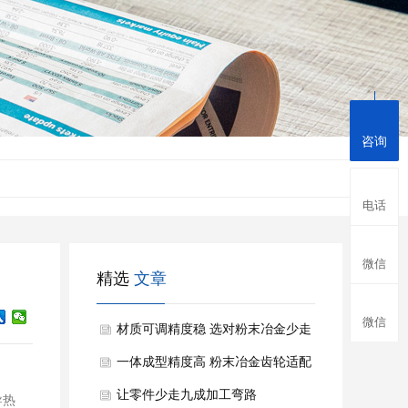
咨询
电话
微信
精选
文章
微信
材质可调精度稳 选对粉末冶金少走
零件制造弯路
一体成型精度高 粉末冶金齿轮适配
多传动场景
让零件少走九成加工弯路
导热