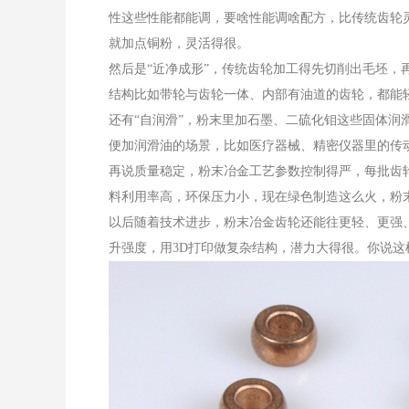
性这些性能都能调，要啥性能调啥配方，比传统齿轮
就加点铜粉，灵活得很。
然后是“近净成形”，传统齿轮加工得先切削出毛坯，
结构比如带轮与齿轮一体、内部有油道的齿轮，都能
还有“自润滑”，粉末里加石墨、二硫化钼这些固体润
便加润滑油的场景，比如医疗器械、精密仪器里的传
再说质量稳定，粉末冶金工艺参数控制得严，每批齿
料利用率高，环保压力小，现在绿色制造这么火，粉
以后随着技术进步，粉末冶金齿轮还能往更轻、更强
升强度，用3D打印做复杂结构，潜力大得很。你说这