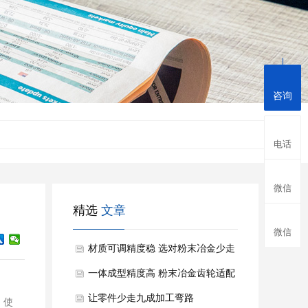
咨询
电话
微信
精选
文章
微信
材质可调精度稳 选对粉末冶金少走
零件制造弯路
一体成型精度高 粉末冶金齿轮适配
多传动场景
让零件少走九成加工弯路
，使