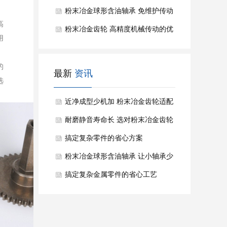
粉末冶金球形含油轴承 免维护传动
高
的省心选择
粉末冶金齿轮 高精度机械传动的优
用
选零件
的
最新
资讯
选
近净成型少机加 粉末冶金齿轮适配
批量精密传动
耐磨静音寿命长 选对粉末冶金齿轮
少踩量产坑
搞定复杂零件的省心方案
粉末冶金球形含油轴承 让小轴承少
走维护弯路
搞定复杂金属零件的省心工艺