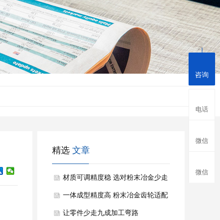
咨询
电话
微信
精选
文章
微信
材质可调精度稳 选对粉末冶金少走
零件制造弯路
一体成型精度高 粉末冶金齿轮适配
多传动场景
让零件少走九成加工弯路