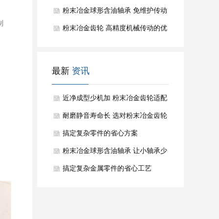
粉末冶金球形含油轴承 免维护传动
制
的省心选择
粉末冶金齿轮 高精度机械传动的优
选零件
最新
资讯
近净成型少机加 粉末冶金齿轮适配
批量精密传动
耐磨静音寿命长 选对粉末冶金齿轮
少踩量产坑
搞定复杂零件的省心方案
粉末冶金球形含油轴承 让小轴承少
走维护弯路
搞定复杂金属零件的省心工艺