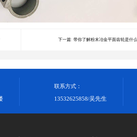
？
下一篇:
带你了解粉末冶金平面齿轮是什
联系方式：
楼
13532625858/吴先生